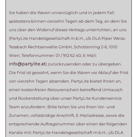
Sie haben die Waren unverzüglich und in jedem Fall
spätestens binnen vierzehn Tagen ab dem Tag, an dem Sie
uns über den Widerruf dieses Vertrags unterrichten, an uns
(PartyLite Handelsgesellschaft m.b.H., c/o DLA Piper Weiss-
Tessbach Rechtsanwälte GmbH, Schottenring 2-6, 1010
Wien; Telefonnummer: 01 / 912 62 40; E-Mail:
info@partylite.at
) zurückzusenden oder zu übergeben.
Die Frist ist gewahrt, wenn Sie die Waren vor Ablauf der Frist
von vierzehn Tagen absenden. PartyLite bietet Ihnen an,
einen kostenfreien Retourenschein betreffend Umtausch
und Rückerstattung über unser PartyLite Kundenservice
Team anzufordern. Bitte teilen Sie uns Ihren Vor- und
Zunamen, vollständige Anschrift, E-Mailadresse, sowie die
entsprechende Auftragsnummer über einen der folgenden
Kanäle mit: PartyLite Handelsgesellschaft m.b.H., c/o DLA