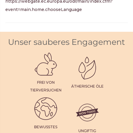
https://webgate.ec.europa.eu/odr/main/index.cfm?
event=main.home.chooseLanguage
Unser sauberes Engagement
FREI VON
ÄTHERISCHE ÖLE
TIERVERSUCHEN
BEWUSSTES
UNGIFTIG