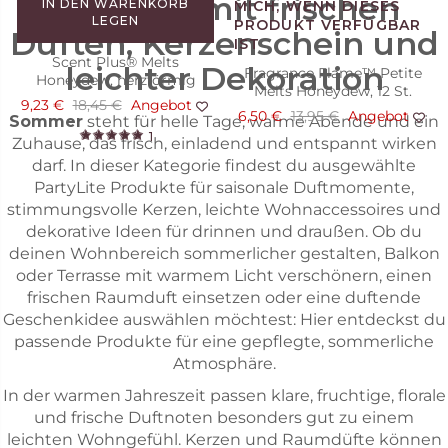
Sommer mit frischen
IN DEN WARENKORB
LEGEN
Düften, Kerzenschein und
Scent Plus® Melts
leichter Dekoration
Fragrance Flame™ Petite
Honeydew, herzförmig
Melts Honeydew, 12 St.
9,23 €
18,45 €
Angebot
6,50 €
13,95 €
Angebot
Sommer
steht für helle Tage, warme Abende und ein
1
Zuhause, das frisch, einladend und entspannt wirken
darf. In dieser Kategorie findest du ausgewählte
PartyLite Produkte für saisonale Duftmomente,
stimmungsvolle Kerzen, leichte Wohnaccessoires und
dekorative Ideen für drinnen und draußen. Ob du
deinen Wohnbereich sommerlicher gestalten, Balkon
oder Terrasse mit warmem Licht verschönern, einen
frischen Raumduft einsetzen oder eine duftende
Geschenkidee auswählen möchtest: Hier entdeckst du
passende Produkte für eine gepflegte, sommerliche
Atmosphäre.
In der warmen Jahreszeit passen klare, fruchtige, florale
und frische Duftnoten besonders gut zu einem
leichten Wohngefühl. Kerzen und Raumdüfte können