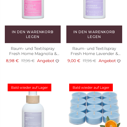
Angebot
IN DEN WARENKORB
IN DEN WARENKORB
LEGEN
LEGEN
Raum- und Textilspray
Raum- und Textilspray
Fresh Home Magnolia &
Fresh Home Lavender &
White Patchouli
Chamomile
8,98 €
17,95 €
Angebot
9,00 €
17,95 €
Angebot
Bald wieder auf Lager
Bald wieder auf Lager