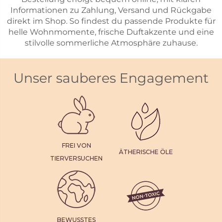
Informationen zu Zahlung, Versand und Rückgabe
direkt im Shop. So findest du passende Produkte für
helle Wohnmomente, frische Duftakzente und eine
stilvolle sommerliche Atmosphäre zuhause.
Unser sauberes Engagement
FREI VON
ÄTHERISCHE ÖLE
TIERVERSUCHEN
BEWUSSTES