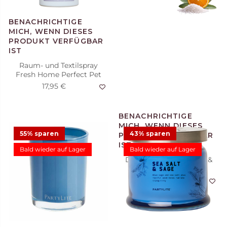
Raum- und Textilspray
Fresh Home Perfect Pet
17,95 €
55% sparen
43% sparen
Bald wieder auf Lager
Bald wieder auf Lager
Duftteelichter Sea Salt &
Sage, 12 St.
11,75 €
31