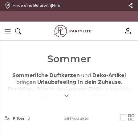
|
Finde eine BeraterIn
Hilfe
10 % RABATT MIT NEWSLETTER
Sommer
Sommerliche Duftkerzen
und
Deko-Artikel
bringen
Urlaubsfeeling in dein Zuhause
.
Fruchtige, frische und warme Düfte
sorgen für
entspannte Sommermomente
.
Filter
36
Produkte