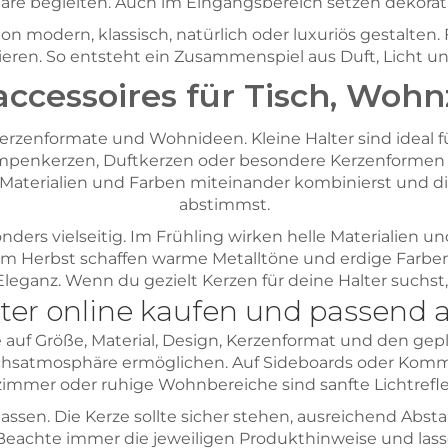
 begleiten. Auch im Eingangsbereich setzen dekorativ
on modern, klassisch, natürlich oder luxuriös gestalten
ren. So entsteht ein Zusammenspiel aus Duft, Licht und
accessoires für Tisch, Woh
Kerzenformate und Wohnideen. Kleine Halter sind ideal f
mpenkerzen, Duftkerzen oder besondere Kerzenformen 
Materialien und Farben miteinander kombinierst und di
abstimmst.
ders vielseitig. Im Frühling wirken helle Materialien u
m Herbst schaffen warme Metalltöne und erdige Farbe
 Eleganz. Wenn du gezielt Kerzen für deine Halter suchst
ter online kaufen und passend
uf Größe, Material, Design, Kerzenformat und den geplan
chsatmosphäre ermöglichen. Auf Sideboards oder Kommod
fzimmer oder ruhige Wohnbereiche sind sanfte Lichtref
assen. Die Kerze sollte sicher stehen, ausreichend Ab
Beachte immer die jeweiligen Produkthinweise und lass