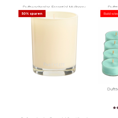
Duftwachsglas Escential Mulberry
Duftt
50% sparen
Bald wie
11,23 €
24,95 €
Angebot
5,8
16
Bewertungen
Duftt