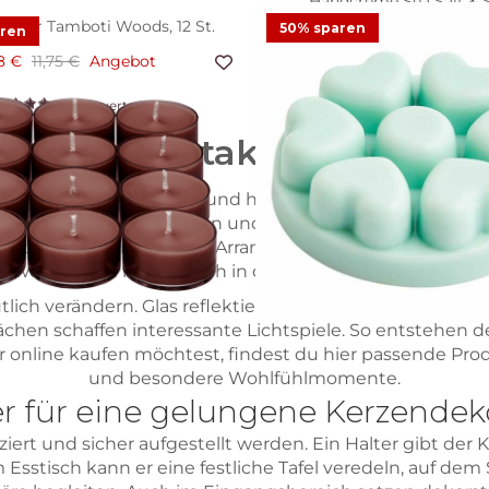
Handcreme Sea Salt & 
ichter Tamboti Woods, 12 St.
50% sparen
aren
11,95 €
8 €
11,75 €
Angebot
3
Bewertung
44
Bewertungen
tilvolle Lichtakzente und 
Scent Plus® Melts Honeydew,
9,23 €
18,45 €
Angebo
erzen sicher, dekorativ und hochwertig in Szene setzen
 stilvollem Design verbinden und deinem Zuhause eine 
1
Bewertun
hdekoration oder saisonale Arrangements: Mit passenden Ha
ufwerten und harmonisch in deinen Wohnstil integriere
ich verändern. Glas reflektiert das Licht weich, Metall b
chen schaffen interessante Lichtspiele. So entstehen de
 online kaufen möchtest, findest du hier passende Pro
und besondere Wohlfühlmomente.
 für eine gelungene Kerzendeko
iert und sicher aufgestellt werden. Ein Halter gibt der
Esstisch kann er eine festliche Tafel veredeln, auf dem