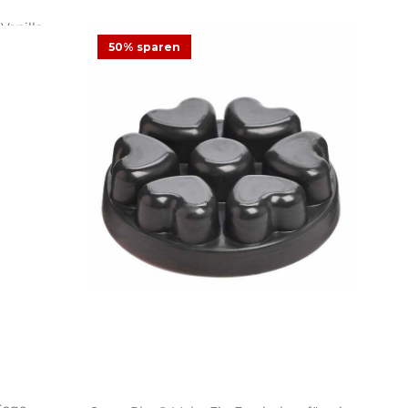
anilla
50% sparen
t
g