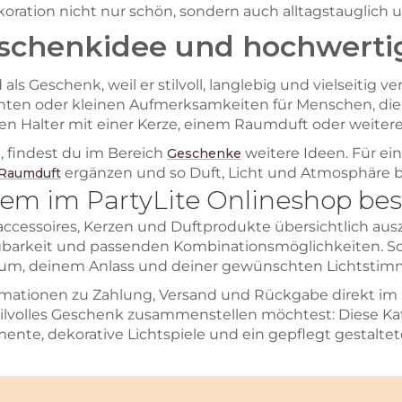
oration nicht nur schön, sondern auch alltagstauglich u
eschenkidee und hochwert
als Geschenk, weil er stilvoll, langlebig und vielseitig 
n oder kleinen Aufmerksamkeiten für Menschen, die 
n Halter mit einer Kerze, einem Raumduft oder weitere
, findest du im Bereich
weitere Ideen. Für e
Geschenke
ergänzen und so Duft, Licht und Atmosphäre 
Raumduft
m im PartyLite Onlineshop bes
naccessoires, Kerzen und Duftprodukte übersichtlich au
gbarkeit und passenden Kombinationsmöglichkeiten. So 
m, deinem Anlass und deiner gewünschten Lichtstim
rmationen zu Zahlung, Versand und Rückgabe direkt im S
lvolles Geschenk zusammenstellen möchtest: Diese Kateg
nte, dekorative Lichtspiele und ein gepflegt gestaltet