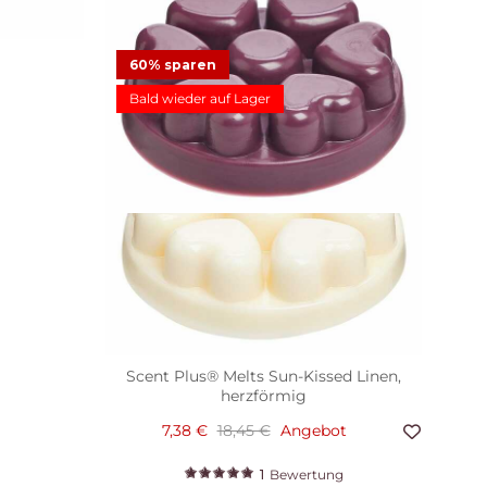
60% sparen
Bald wieder auf Lager
Scent Plus® Melts Sun-Kissed Linen,
herzförmig
7,38 €
18,45 €
Angebot
1
Bewertung