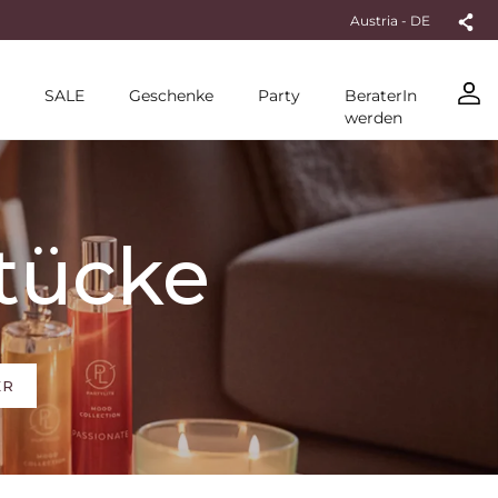
Austria - DE
SALE
Geschenke
Party
BeraterIn
werden
stücke
ER