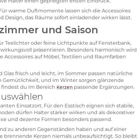
e Halter einen gepflegten ersten Eindruck.
. Für warme Duftmomente lassen sich die Accessoires
 Design, das Räume sofort einladender wirken lässt.
nzimmer und Saison
ür Teelichter oder feine Lichtpunkte auf Fensterbank,
wirkungsvoll präsentieren. Besonders harmonisch wird
e Accessoires auf Möbel, Textilien und Raumfarben
nd Glas frisch und leicht, im Sommer passen natürliche
n Gemütlichkeit, und im Winter sorgen glänzende
, findest du im Bereich
passende Ergänzungen.
Kerzen
 auswählen
ten Einsatzort. Für den Esstisch eignen sich stabile,
en dürfen Halter stärker wirken und als dekorativer
lexe und dezente Formen besonders passend.
stand zu anderen Gegenständen haben und auf einer
e brennende Kerzen niemals unbeaufsichtigt. So bleibt