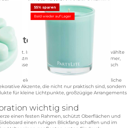
Sage
Scent Plus® Melts Fig Fatale, herzförmig
55% sparen
9,23 €
18,45 €
Angebot
Bald wieder auf Lager
en
3
Bewertungen
elegante Dekoration
Duftwachsglas Escential Honeydew
 herzförmig
11,23 €
24,95 €
Angebot
t
 möchtest. In dieser Kategorie findest du ausgewählte
besondere Atmosphäre verleihen. Ob für Wohnzimmer,
22
Bewertungen
g
ltern lassen sich Kerzen gezielt platzieren, optisch
n.
ringt eine elegante Note in die Dekoration, natürliche
korative Akzente, die nicht nur praktisch sind, sondern
dukte für kleine Lichtpunkte, großzügige Arrangements
ration wichtig sind
 Kerze einen festen Rahmen, schützt Oberflächen und
 Sideboard einen ruhigen Blickfang schaffen und im