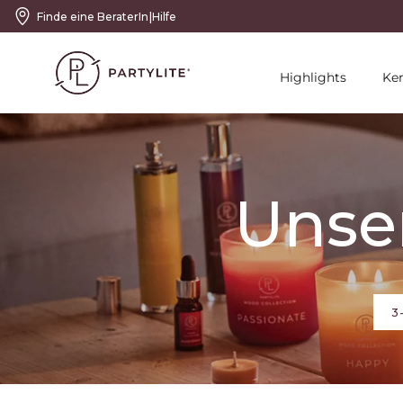
|
Finde eine BeraterIn
Hilfe
Highlights
Ke
Unser
3