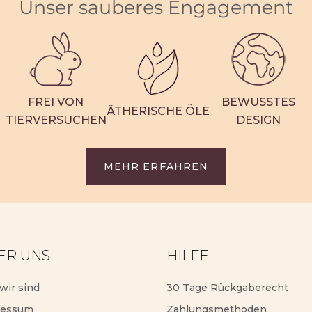
Unser sauberes Engagement
FREI VON
BEWUSSTES
ÄTHERISCHE ÖLE
TIERVERSUCHEN
DESIGN
MEHR ERFAHREN
ER UNS
HILFE
wir sind
30 Tage Rückgaberecht
ressum
Zahlungsmethoden