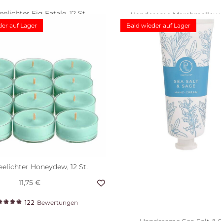
eelichter Fig Fatale, 12 St.
Handcreme Marshmallow V
der auf Lager
Bald wieder auf Lager
8 €
11,75 €
Angebot
5,98 €
11,95 €
Angebo
58
Bewertungen
1
Bewertun
eelichter Honeydew, 12 St.
11,75 €
122
Bewertungen