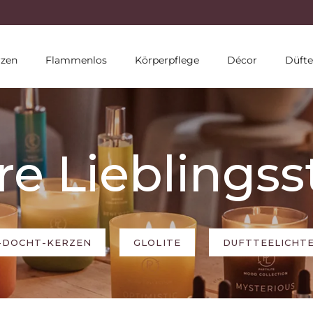
10 % RABATT MIT NEWSLETTER
rzen
Flammenlos
Körperpflege
Décor
Düfte
e Lieblings
-DOCHT-KERZEN
GLOLITE
DUFTTEELICHT