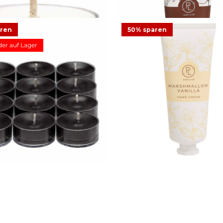
aren
50% sparen
der auf Lager