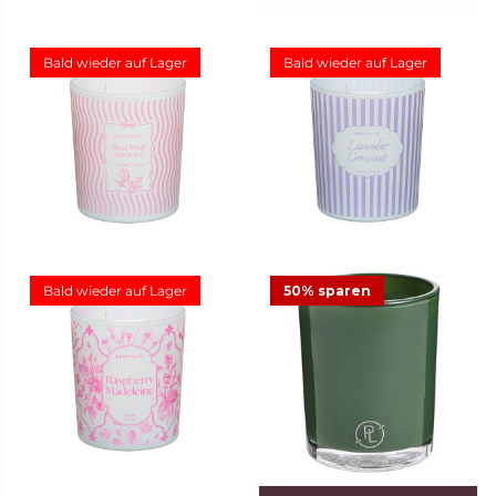
Bald wieder auf Lager
Bald wieder auf Lager
Duftkerze Rose Petal
Duftkerze Lavender
Brioche
Croissant
29,95 €
29,95 €
Bald wieder auf Lager
50% sparen