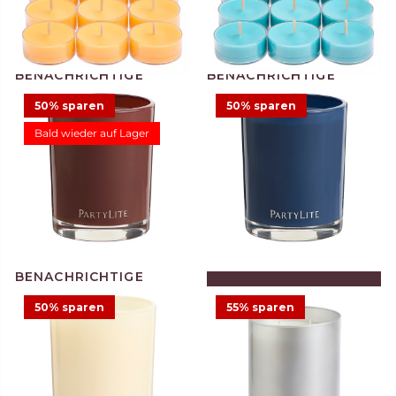
50% sparen
50% sparen
Bald wieder auf Lager
Duftteelichter Sun Orchid
Duftteelichter Salty
Pineapple, 12 St.
Seascape, 12 St.
11,75 €
5,88 €
11,75 €
Angebot
IN DEN WARENKORB
LEGEN
50% sparen
55% sparen
Duftwachsglas Escential
Duftwachsglas Escential
Nordic Air
Tamboti Woods
12,48 €
24,95 €
12,48 €
24,95 €