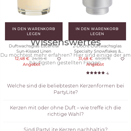
Angebot
Angebot
1
2
IN DEN WARENKORB
IN DEN WARENKORB
LEGEN
LEGEN
Wissenswertes
Duftwachsglas Escential
2-Docht-Duftwachsglas
Sun-Kissed Linen
Specialty Snowflakes &
Du möchtest mehr erfahren? Hier sind einige der am
Cotton
12,48 €
24,95 €
31,48 €
69,95 €
häufigsten gestellten Fragen.
Angebot
Angebot
4
Welche sind die beliebtesten Kerzenformen bei
PartyLite?
Kerzen mit oder ohne Duft – wie treffe ich die
richtige Wahl?
Sind PartyLite Kerzen nachhaltig?