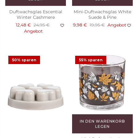
Duftwachsglas Escential
Mini-Duftwachsglas White
Winter Cashmere
Suede & Pine
12,48 €
24,95 €
9,98 €
19,95 €
Angebot
Angebot
50% sparen
55% sparen
IN DEN WARENKORB
LEGEN