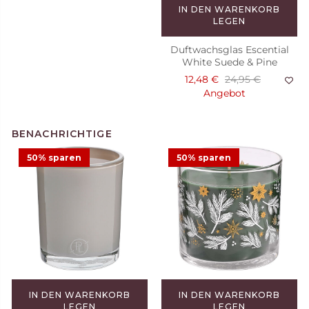
IN DEN WARENKORB
LEGEN
Duftwachsglas Escential
White Suede & Pine
12,48 €
24,95 €
Angebot
50% sparen
50% sparen
Duftkerze Raspberry
Madeleine
29,95 €
IN DEN WARENKORB
IN DEN WARENKORB
LEGEN
LEGEN