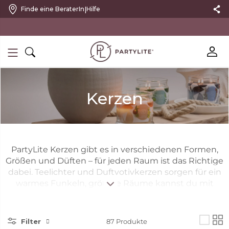
|
Finde eine BeraterIn
Hilfe
10 % RABATT MIT NEWSLETTER
Kerzen
PartyLite Kerzen gibt es in verschiedenen Formen,
Größen und Düften – für jeden Raum ist das Richtige
dabei. Teelichter und Duftvotivkerzen sorgen für ein
warmes Funkeln, größere Räume kannst du mit
mehreren 3-Docht-Kerzen und den Kerzen im Glas
Escential zum Leuchten bringen. Elegante
Stumpenkerzen bieten ein dezentes Design und
Filter
87
Produkte
sind in der GloLite-Reihe für ein strahlenderes