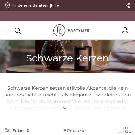
|
Finde eine BeraterIn
Hilfe
10 % RABATT MIT NEWSLETTER
Schwarze Kerzen
Schwarze Kerzen setzen stilvolle Akzente, die kein
anderes Licht erreicht – als elegante Tischdekoration
beim Dinner, als Statement im Wohnzimmer oder
als besondere Note für Halloween und elegante
Inneneinrichtungen. Bei PartyLite findest du
hochwertige schwarze Kerzen und schwarze
Duftkerzen in ausdrucksstarken Duftrichtungen wie
Filter
8
Produkte
Fig Fatale und Mood Mysterious – gefertigt aus