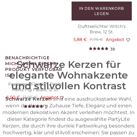
IN DEN WARENKORB
LEGEN
Duftteelichter Witch's
Brew, 12 St.
5,88 €
11,75 €
Angebot
38
Schwarze Kerzen für
elegante Wohnakzente
und stilvollen Kontrast
Fragrance Flame™ Petite
Melts Fig Fatale, 12 St.
6,50 €
13,95 €
Angebot
Schwarze Kerzen
sind eine ausdrucksstarke Wahl,
wenn du deinem Zuhause Tiefe, Eleganz und einen
2
modernen dekorativen Akzent verleihen möchtest. In
dieser Kategorie findest du ausgewählte PartyLite
Kerzen, die durch ihre dunkle Farbwirkung besonders
hochwertig, klar und stilvoll erscheinen. Sie passen zu