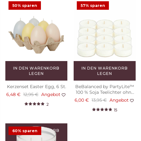
LEGEN
50% sparen
57% sparen
GloLite by PartyLite® Pillar-
Kerze Weiß, ohne Duft, H: 15
cm
17,98 €
35,95 €
Angebot
27
IN DEN WARENKORB
IN DEN WARENKORB
LEGEN
LEGEN
Kerzenset Easter Egg, 6 St.
BeBalanced by PartyLite™
100 % Soja Teelichter ohne
6,48 €
12,95 €
Angebot
Duft, 12 St.
6,00 €
13,95 €
Angebot
2
15
IN DEN WARENKORB
60% sparen
LEGEN