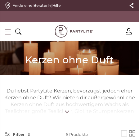
|
Finde eine BeraterIn
Hilfe
10 % RABATT MIT NEWSLETTER
Kerzen ohne Duft
Du liebst PartyLite Kerzen, bevorzugst jedoch eher
Kerzen ohne Duft? Wir bieten dir außergewöhnliche
Kerzen ohne Duft aus hochwertigem Wachs als
Teelichter, große Teelichter, GloLite Stumpenkerzen
und GloLite Kerzen im Glas. Entdecke unser
Sortiment an Kerzen ohne Duft.
Filter
5
Produkte