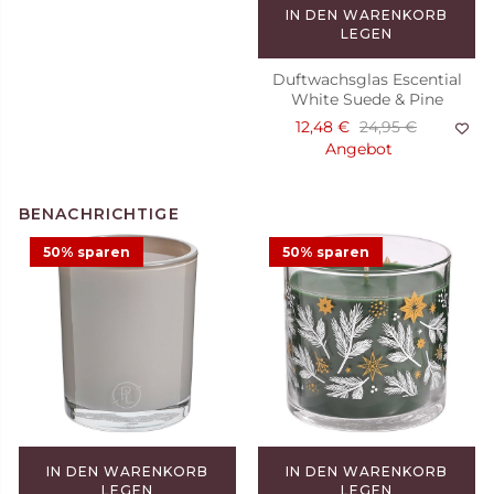
IN DEN WARENKORB
LEGEN
Duftwachsglas Escential
White Suede & Pine
12,48 €
24,95 €
Angebot
50% sparen
50% sparen
Duftkerze Raspberry
Madeleine
29,95 €
IN DEN WARENKORB
IN DEN WARENKORB
LEGEN
LEGEN