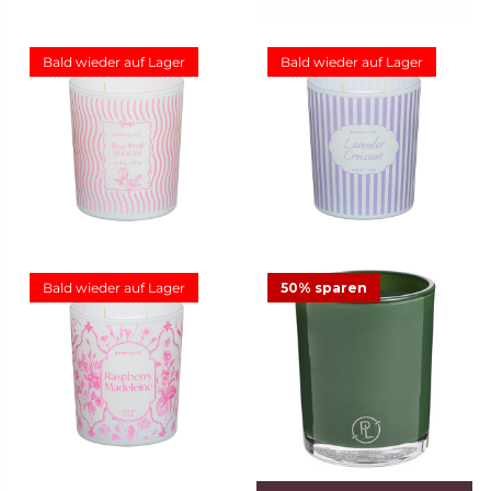
Bald wieder auf Lager
Bald wieder auf Lager
Duftkerze Rose Petal
Duftkerze Lavender
Brioche
Croissant
29,95 €
29,95 €
Bald wieder auf Lager
50% sparen