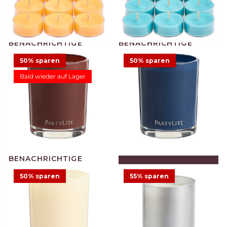
50% sparen
50% sparen
Bald wieder auf Lager
Duftteelichter Sun Orchid
Duftteelichter Salty
Pineapple, 12 St.
Seascape, 12 St.
11,75 €
5,88 €
11,75 €
Angebot
IN DEN WARENKORB
LEGEN
50% sparen
55% sparen
Duftwachsglas Escential
Duftwachsglas Escential
Nordic Air
Tamboti Woods
12,48 €
24,95 €
12,48 €
24,95 €