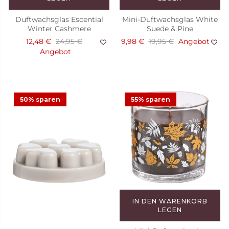
Duftwachsglas Escential
Mini-Duftwachsglas White
Winter Cashmere
Suede & Pine
12,48 €
24,95 €
9,98 €
19,95 €
Angebot
Angebot
50% sparen
55% sparen
IN DEN WARENKORB
LEGEN