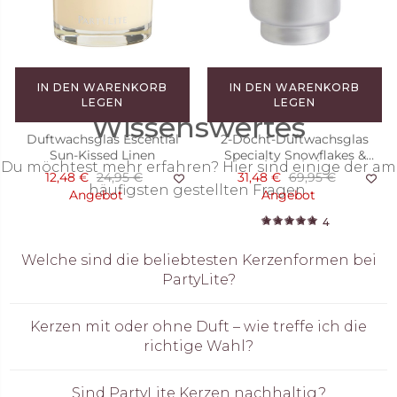
Angebot
Angebot
1
2
IN DEN WARENKORB
IN DEN WARENKORB
LEGEN
LEGEN
Wissenswertes
Duftwachsglas Escential
2-Docht-Duftwachsglas
Sun-Kissed Linen
Specialty Snowflakes &
Du möchtest mehr erfahren? Hier sind einige der am
Cotton
12,48 €
24,95 €
31,48 €
69,95 €
häufigsten gestellten Fragen.
Angebot
Angebot
4
Welche sind die beliebtesten Kerzenformen bei
PartyLite?
Kerzen mit oder ohne Duft – wie treffe ich die
richtige Wahl?
Sind PartyLite Kerzen nachhaltig?