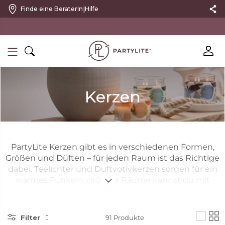
|
Finde eine BeraterIn
Hilfe
10 % RABATT MIT NEWSLETTER
Kerzen
PartyLite Kerzen gibt es in verschiedenen Formen,
Größen und Düften – für jeden Raum ist das Richtige
dabei. Teelichter und Duftvotivkerzen sorgen für ein
warmes Funkeln, größere Räume kannst du mit
mehreren 3-Docht-Kerzen und den Kerzen im Glas
Escential zum Leuchten bringen. Elegante
Stumpenkerzen bieten ein dezentes Design und
Filter
91
Produkte
sind in der GloLite-Reihe für ein strahlenderes