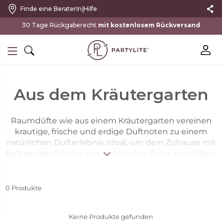
|
Finde eine BeraterIn
Hilfe
30 Tage Rückgaberecht
mit kostenlosem Rückversand
Aus dem Kräutergarten
Raumdüfte wie aus einem Kräutergarten vereinen
krautige, frische und erdige Duftnoten zu einem
natürlichen Dufterlebnis. Ideal, um dein Zuhause mit
belebender Frische und natürlicher Ruhe zu erfüllen.
0
Produkte
Keine Produkte gefunden