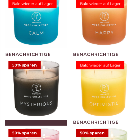
Bald wieder auf Lager
Bald wieder auf Lager
Duftwachsglas Escential
2-Docht-Duftwachsglas
Sun-Kissed Linen
Specialty Snowflakes &
Cotton
12,48 €
24,95 €
31,48 €
69,95 €
Angebot
Angebot
4
50% sparen
Bald wieder auf Lager
Duftwachsglas Mood Calm
Duftwachsglas Mood
Happy
14,48 €
28,95 €
14,48 €
28,95 €
Angebot
Angebot
5
4
IN DEN WARENKORB
LEGEN
50% sparen
50% sparen