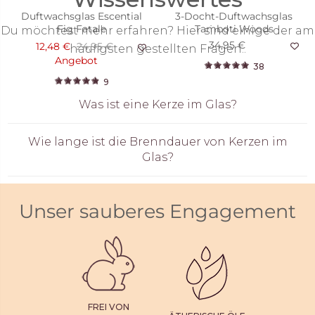
Duftwachsglas Escential
3-Docht-Duftwachsglas
Fig Fatale
Tamboti Woods
Du möchtest mehr erfahren? Hier sind einige der am
34,95 €
12,48 €
24,95 €
häufigsten gestellten Fragen..
Angebot
38
9
Was ist eine Kerze im Glas?
Wie lange ist die Brenndauer von Kerzen im
Glas?
Unser sauberes Engagement
FREI VON