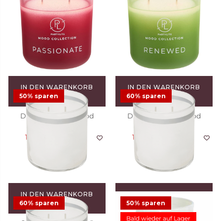
Duftwachsglas Mood
Duftwachsglas Mood
Mysterious
Optimistic
14,48 €
28,95 €
28,95 €
Angebot
1
1
IN DEN WARENKORB
IN DEN WARENKORB
LEGEN
LEGEN
50% sparen
60% sparen
Duftwachsglas Mood
Duftwachsglas Mood
Passionate
Renewed
14,48 €
28,95 €
14,48 €
28,95 €
Angebot
Angebot
6
3
IN DEN WARENKORB
IN DEN WARENKORB
LEGEN
LEGEN
60% sparen
50% sparen
Bald wieder auf Lager