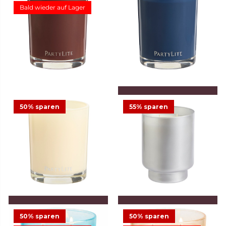
Bald wieder auf Lager
Duftwachsglas Escential
Tamboti Woods
12,48 €
24,95 €
Angebot
2
IN DEN WARENKORB
LEGEN
50% sparen
55% sparen
Duftwachsglas Escential
Nordic Air
12,48 €
24,95 €
Angebot
1
IN DEN WARENKORB
IN DEN WARENKORB
LEGEN
LEGEN
50% sparen
50% sparen