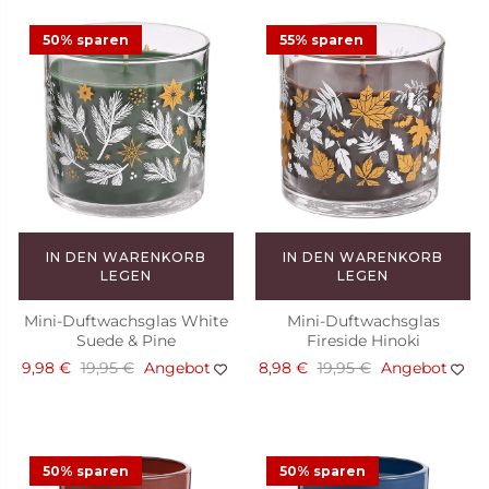
50% sparen
55% sparen
IN DEN WARENKORB
IN DEN WARENKORB
LEGEN
LEGEN
Mini-Duftwachsglas White
Mini-Duftwachsglas
Suede & Pine
Fireside Hinoki
9,98 €
19,95 €
Angebot
8,98 €
19,95 €
Angebot
50% sparen
50% sparen