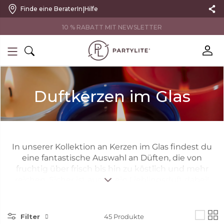
|
Finde eine BeraterIn
Hilfe
10 % RABATT MIT NEWSLETTER
Duftkerzen im Glas
In unserer Kollektion an Kerzen im Glas findest du
eine fantastische Auswahl an Düften, die von
fruchtig über frisch bis hin zu köstlich und mehr
reichen. Sicher ist auch dein Lieblingsduft dabei!
Mit unseren 3-Docht-Kerzen ist ein sauberes und
gleichmäßiges Abbrennen und somit ein
perfektes Dufterlebnis garantiert. Unsere
Filter
45
Produkte
Duftwachsgläser Escential sind im