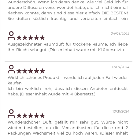
wunderschön. Wenn ich daran denke, wie viel Geld ich für
andere Diffusoren verschwendet habe, die ich nicht einmal
riechen konnte, dann sind diese hier einfach DIE BESTEN!
Sie duften köstlich fruchtig und verbreiten einfach ein
wunderschönes Aroma. Ich habe mich für „Feige”
entschieden und habe sie in zwei Schlafzimmern, im Flur
04/08/2025
und auf der Treppe stehen. Sobald ich das Haus betrete,
werde ich von einem herrlichen Duft empfangen und habe
Ausgezeichneter Raumduft für trockene Räume. Ich liebe
schon viele Komplimente dafür bekommen. Vielen Dank,
ihn. Riecht sehr gut. (Dieser Inhalt wurde mit KI übersetzt.)
PartyLite! Ich werde mich mit diesen Sticks eindecken und
habe auch meiner Familie und meinen Freunden gesagt,
wo sie sie kaufen können. (Dieser Inhalt wurde mit KI
12/07/2024
übersetzt.)
Wirklich schönes Produkt – werde ich auf jeden Fall wieder
kaufen.
Ich bin wirklich froh, dass ich diesen Anbieter entdeckt
habe. (Dieser Inhalt wurde mit KI übersetzt.)
10/31/2024
Wunderschöner Duft, gefällt mir sehr gut. Würde nicht
wieder bestellen, da die Versandkosten für diese und 2
Packungen Wachsmelt viel zu hoch waren. (Dieser Inhalt