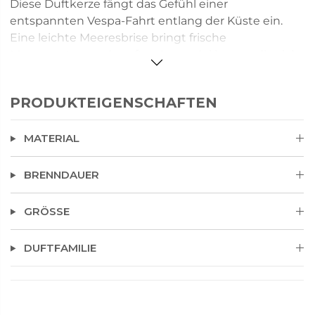
Diese Duftkerze fängt das Gefühl einer
entspannten Vespa-Fahrt entlang der Küste ein.
Eine leichte Meeresbrise bringt frische
Meeresnoten und sanften Lavendel hervor, die sich
harmonisch mit warmen, gesalzenen
Bernsteintönen verbinden. Das weiche Kerzenlicht
PRODUKTEIGENSCHAFTEN
unterstreicht die maritime Leichtigkeit und schafft
eine Atmosphäre von Freiheit, Sommer und
MATERIAL
Gelassenheit.
BRENNDAUER
GRÖSSE
DUFTFAMILIE