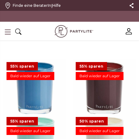
|
Finde eine BeraterIn
Hilfe
10 % RABATT MIT NEWSLETTER
55% sparen
55% sparen
Bald wieder auf Lager
Bald wieder auf Lager
Duftwachsglas Escential Sea
Duftwachsglas Escential
Salt & Sage
Mulberry
11,23 €
24,95 €
Angebot
11,23 €
24,95 €
Angebot
13
16
55% sparen
50% sparen
Bald wieder auf Lager
Bald wieder auf Lager
Duftwachsglas Escential
Duftwachsglas Escential