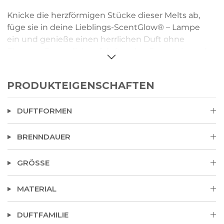
Knicke die herzförmigen Stücke dieser Melts ab,
füge sie in deine Lieblings-ScentGlow® – Lampe
ein und genieße einen herrlichen Duft ohne
Flamme. Freue dich auf duftenden Bernstein und
rauchiges Patchouli, kombiniert mit
Kräuterlavendel und grünem Moos.
PRODUKTEIGENSCHAFTEN
DUFTFORMEN
BRENNDAUER
GRÖSSE
MATERIAL
DUFTFAMILIE