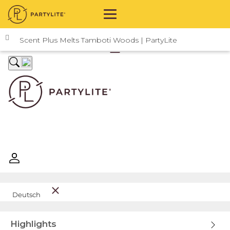
|
Finde eine BeraterIn
Hilfe
10 % RABATT MIT NEWSLETTER
Login
Scent Plus Melts Tamboti Woods | PartyLite
signup
Deutsch
Highlights