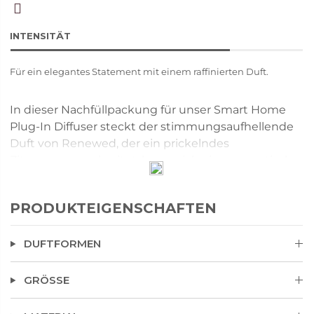
INTENSITÄT
Für ein elegantes Statement mit einem raffinierten Duft.
In dieser Nachfüllpackung für unser Smart Home
Plug-In Diffuser steckt der stimmungsaufhellende
Duft von Renewed, der ein prickelndes
Zitrusaroma verbreitet, bevor sich eine aromatische
Mischung aus Frühlingskiefer, Minze und
beruhigendem Salbei entfaltet. Reichhaltige Hölzer
PRODUKTEIGENSCHAFTEN
erden diesen energetischen Duft und verleihen
ihm Stabilität und Ruhe.
DUFTFORMEN
Nur mit Smart Home Plug-In Diffuser by PartyLite verwenden.
GRÖSSE