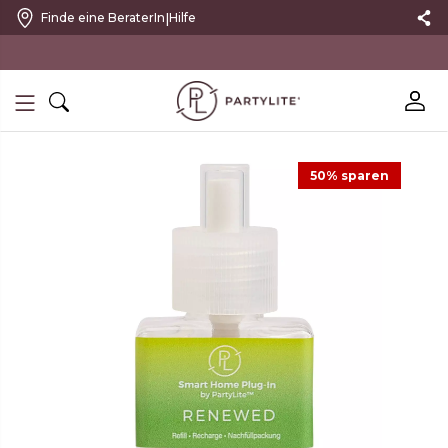
|
Finde eine BeraterIn
Hilfe
10 % RABATT MIT NEWSLETTER
50% sparen